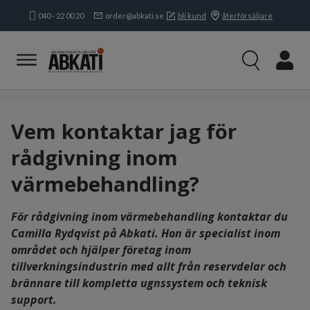
040 - 22 00 20
order@abkati.se
bli kund
återförsäljare
Produkter
Kampanjer
Branscher
Varumärken
Vem kontaktar jag för
Kundservice & Kontakt
rådgivning inom
Om oss
värmebehandling?
Öppettider:
Mån-tors:
8.15-16.30
Fre:
8.15-
För rådgivning inom värmebehandling kontaktar du
16.00
Camilla Rydqvist på Abkati. Hon är specialist inom
området och hjälper företag inom
tillverkningsindustrin med allt från reservdelar och
brännare till kompletta ugnssystem och teknisk
support.