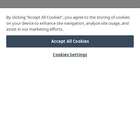
By clicking “Accept All Cookies”, you agree to the storing of cookies
on your device to enhance site navigation, analyze site usage, and
assist in our marketing efforts.
Accept All Cookies
Cookies Settings
HJÄLP
Mitt konto
Vanliga frågor
Kontakta oss
Årets mässor
OM OSS
Våra kärnvärden
Kundservice
Lager & logistik