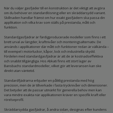
När du väljer gasfjäder till en konstruktion är det viktigt att avgöra
om du behöver en standardlösning eller en skräddarsydd variant.
Skillnaden handlar främst om hur exakt gasfjädern ska passa din
applikation och vilka krav som ställs på prestanda, mått och
funktion.
Standardgasfjädrar är färdigproducerade modeller som finns i ett
brett urval av längder, kraftnivåer och monteringsalternativ. De
används i applikationer där mått och funktioner redan är välkända –
till exempel i motorluckor, kåpor, lock och industriella skydd.
Fördelen med standardgasfjädrar är att de är kostnadseffektiva
och snabbt tillgängliga. Hos Abkati finns ett stort lager av
Bansbachs standardmodeller, vilket gör att leveransen kan ske
direkt utan väntetid.
Standardfjädrarna erbjuder en pålitlig prestanda med hög
precision, men de är tillverkade i fasta trycknivåer och dimensioner.
Det betyder att de passar utmärkt för generella behov men kan
vara mindre exakta när applikationen kräver en specifik kraft eller
rörelseprofil.
Skräddarsydda gasfjädrar, å andra sidan, designas efter kundens