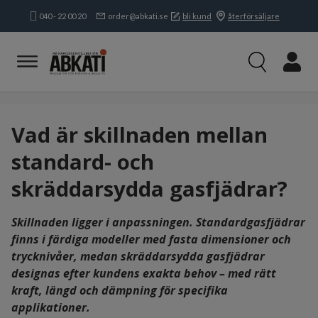
040 - 22 00 20
order@abkati.se
bli kund
återförsäljare
Produkter
Kampanjer
Branscher
Varumärken
Vad är skillnaden mellan
Kundservice & Kontakt
standard- och
Om oss
skräddarsydda gasfjädrar?
Öppettider:
Mån-tors:
8.15-16.30
Fre:
8.15-
Skillnaden ligger i anpassningen. Standardgasfjädrar
16.00
finns i färdiga modeller med fasta dimensioner och
trycknivåer, medan skräddarsydda gasfjädrar
designas efter kundens exakta behov – med rätt
kraft, längd och dämpning för specifika
applikationer.