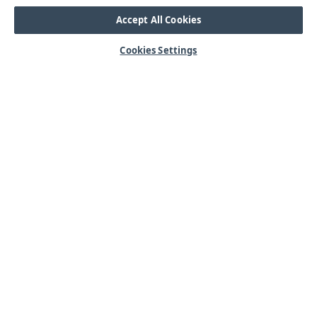
Accept All Cookies
Cookies Settings
HJÄLP
Mitt konto
Vanliga frågor
Kontakta oss
Årets mässor
OM OSS
Våra kärnvärden
Kundservice
Lager & logistik
Integritetspolicy
Nyheter & Press
SORTIMENT