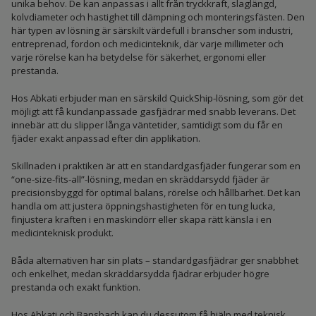
unika behov. De kan anpassas i allt från tryckkraft, slaglängd,
kolvdiameter och hastighet till dämpning och monteringsfästen. Den
här typen av lösning är särskilt värdefull i branscher som industri,
entreprenad, fordon och medicinteknik, där varje millimeter och
varje rörelse kan ha betydelse för säkerhet, ergonomi eller
prestanda.
Hos Abkati erbjuder man en särskild QuickShip-lösning, som gör det
möjligt att få kundanpassade gasfjädrar med snabb leverans. Det
innebär att du slipper långa väntetider, samtidigt som du får en
fjäder exakt anpassad efter din applikation.
Skillnaden i praktiken är att en standardgasfjäder fungerar som en
“one-size-fits-all”-lösning, medan en skräddarsydd fjäder är
precisionsbyggd för optimal balans, rörelse och hållbarhet. Det kan
handla om att justera öppningshastigheten för en tung lucka,
finjustera kraften i en maskindörr eller skapa rätt känsla i en
medicinteknisk produkt.
Båda alternativen har sin plats – standardgasfjädrar ger snabbhet
och enkelhet, medan skräddarsydda fjädrar erbjuder högre
prestanda och exakt funktion.
Hos Abkati och Bansbach kan du dessutom få hjälp med teknisk