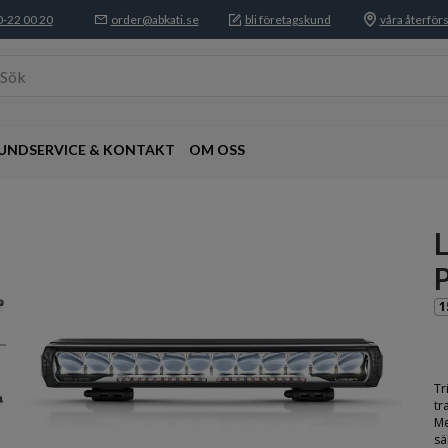
-22 00 20
order@abkati.se
bli företagskund
våra återförs
Sök
UNDSERVICE & KONTAKT
OM OSS
L
P
1
Tr
tr
Me
sä