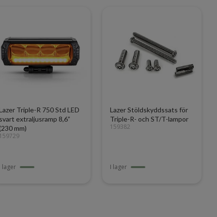
Lazer Triple-R 750 Std LED
Lazer Stöldskyddssats för
svart extraljusramp 8,6”
Triple-R- och ST/T-lampor
159382
(230 mm)
159729
I lager
I lager