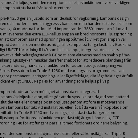
sitions-/sidoljus, samt den exceptionella helljusfunktionen – vilket verkligen
r lampan att sticka ut från konkurrenterna.
iple-R 1250 ger en ljusbild som är idealisk för vägkörning. Lampans design
 ren och modern, med en aggressiv kant som matchar den estetiska stil som
 vanlig på moderna fordon. Med imponerande 13860 lumen och 1 lux vid
0 m levererar den extra LED-helljuslampan en bred horisontell ljusspridning
an att kompromissa med spridningen uppåt/nedåt, vilket gör lampan väl
mpad även när den monteras högt, till exempel på tunga lastbilar. Godkänd
ligt UNECE-förordning R149 som helljuslampa, integrerar den Lazers
novativa dubbelutgångsteknik E-Boost, som aktiveras med en snabb på/av-
inkning. Ljusstyrkan minskar därefter snabbt för att reducera bländning från
flekterande vägmärken via funktionen för automatisk ljusdämpning vid
flexer. Dessutom kan Triple-R 1250 med varningsljus programmeras att
ngera permanent i antingen hög- eller lågeffektläge, där lågeffektläget är fullt
dkänt enligt UNECE Reg 149 för användning som helljus på väg.
mpan inkluderar även möjlighet att ansluta en integrerad
sitions-/sidoljusfunktion, vilket gör att du syns lika bra dagtid som nattetid.
slut det vita eller orange positionsljuset genom att föra in motsvarande
bel i lampans kontakt vid installation, eller låt båda vara frånkopplade om
 vill att din Triple-R 1250 med varningsljus endast ska fungera som
lljuslampa. Positionsljusfunktionen (endast vit) är godkänd enligt ECE-
rordning 148 för att fungera parallellt med fordonets ordinarie belysning.
r kunder som önskar ett dynamiskt start- eller välkomstläge kan Triple-R