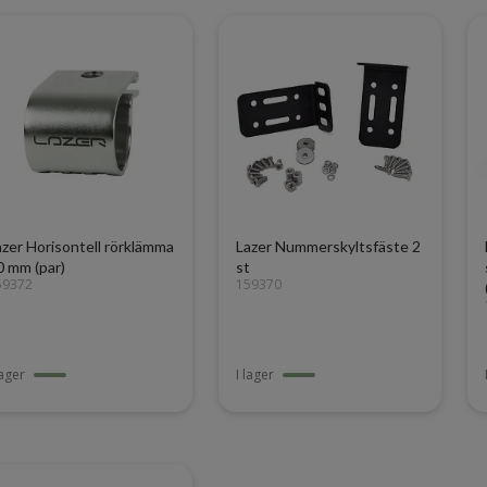
azer Horisontell rörklämma
Lazer Nummerskyltsfäste 2
0 mm (par)
st
59372
159370
lager
I lager