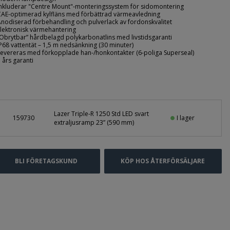
Inkluderar "Centre Mount"-monteringssystem för sidomontering
CAE-optimerad kylfläns med förbättrad värmeavledning
Anodiserad förbehandling och pulverlack av fordonskvalitet
Elektronisk värmehantering
”Obrytbar” hårdbelagd polykarbonatlins med livstidsgaranti
IP68 vattentät – 1,5 m nedsänkning (30 minuter)
Levereras med förkopplade han-/honkontakter (6-poliga Superseal)
5 års garanti
Lazer Triple-R 1250 Std LED svart
I lager
159730
extraljusramp 23” (590 mm)
BLI FÖRETAGSKUND
KÖP HOS ÅTERFÖRSÄLJARE