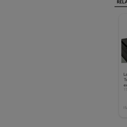
REL
L
T
ex
1
I 