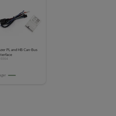
azer PL and HB Can-Bus
nterface
59364
lager