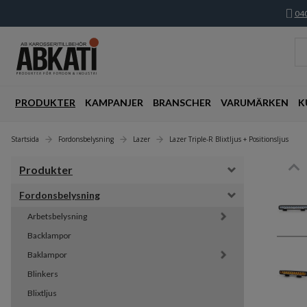
040
PRODUKTER
KAMPANJER
BRANSCHER
VARUMÄRKEN
K
Startsida
Fordonsbelysning
Lazer
Lazer Triple-R Blixtljus + Positionsljus
Produkter
Fordonsbelysning
Arbetsbelysning
Backlampor
Baklampor
Blinkers
Blixtljus