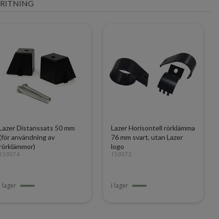
RITNING
Lazer Distanssats 50 mm
Lazer Horisontell rörklämma
(för användning av
76 mm svart, utan Lazer
rörklämmor)
logo
159374
159373
I lager
I lager