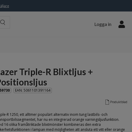
äljare
Logga in
azer Triple-R Blixtljus +
ositionsljus
59730
EAN: 5061101391164
Produktblad
iple-R 1250, ett alltmer populärt alternativ inom tung lastbils- och
ansportbilssegmentet, har nu en integrerad orange varningsljusfunktion.
d 16 olika framåtriktade blixtmönster kombineras den extra
kerhetsfunktionen i lampan med möjligheten att ansluta ett vitt eller orange