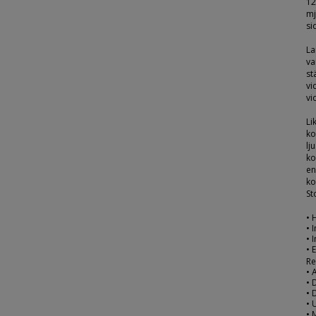
12
mj
si
La
va
st
vi
vi
Li
ko
lj
ko
en
ko
St
• 
• 
• 
• 
Re
• 
• 
• 
• 
• 