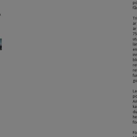
po
få
Tr
är
är
75
ut
lä
en
in
bl
re
re
fu
go
La
po
An
ka
du
he
fö
Fö