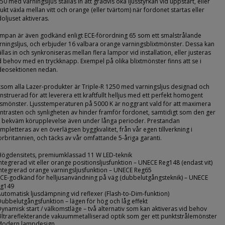
50 med varningsljus ställas in att gradvis öka ljusstyrkan vid uppstart, eller
ukt växla mellan vitt och orange (eller tvärtom) när fordonet startas eller
doljuset aktiveras.
mpan är även godkänd enligt ECE-förordning 65 som ett smalstrålande
rningsljus, och erbjuder 16 valbara orange varningsblixtmönster. Dessa kan
ällas in och synkroniseras mellan flera lampor vid installation, eller justeras
d behov med en tryckknapp. Exempel på olika blixtmönster finns att se i
deosektionen nedan.
ksom alla Lazer-produkter är Triple-R 1250 med varningsljus designad och
nstruerad för att leverera ett kraftfullt helljus med ett perfekt homogent
usmönster. Ljusstemperaturen på 5000 K är noggrant vald för att maximera
ntrasten och synligheten av hinder framför fordonet, samtidigt som den ger
 bekväm körupplevelse även under långa perioder. Prestandan
mpletteras av en överlägsen byggkvalitet, från vår egen tillverkning i
orbritannien, och täcks av vår omfattande 5-åriga garanti.
Högdensitets, premiumklassad 11 W LED-teknik
Integrerad vit eller orange positionsljusfunktion – UNECE Reg148 (endast vit)
Integrerad orange varningsljusfunktion – UNECE Reg65
ECE-godkänd för helljusanvändning på väg (dubbelutgångsteknik) – UNECE
g149
Automatisk ljusdämpning vid reflexer (Flash-to-Dim-funktion)
Dubbelutgångsfunktion – lägen för hög och låg effekt
Dynamisk start / välkomstläge – två alternativ som kan aktiveras vid behov
Ultrareflekterande vakuummetalliserad optik som ger ett punktstrålemönster
Modern lampdesign