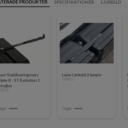
ATERADE PRODUKTER
SPECIFIKATIONER
LJUSBILD
azer Stabiliseringssats
Lazer Länkdel 2 lampor
159375
riple-R - ST Evolution 1
traljus
59376
lager
I lager