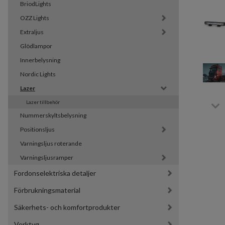
BriodLights
OZZ Lights
Extraljus
Glödlampor
Innerbelysning
Nordic Lights
Lazer
Lazer tillbehör
Nummerskyltsbelysning
Positionsljus
Varningsljus roterande
Varningsljusramper
Fordonselektriska detaljer
Förbrukningsmaterial
Säkerhets- och komfortprodukter
Verktyg