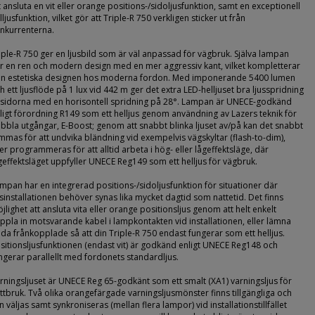
t ansluta en vit eller orange positions-/sidoljusfunktion, samt en exceptionell
lljusfunktion, vilket gör att Triple-R 750 verkligen sticker ut från
nkurrenterna.
iple-R 750 ger en ljusbild som är väl anpassad för vägbruk. Själva lampan
r en ren och modern design med en mer aggressiv kant, vilket kompletterar
n estetiska designen hos moderna fordon. Med imponerande 5400 lumen
h ett ljusflöde på 1 lux vid 442 m ger det extra LED-helljuset bra ljusspridning
 sidorna med en horisontell spridning på 28°. Lampan är UNECE-godkänd
ligt förordning R149 som ett helljus genom användning av Lazers teknik för
bbla utgångar, E-Boost; genom att snabbt blinka ljuset av/på kan det snabbt
mmas för att undvika bländning vid exempelvis vägskyltar (flash-to-dim),
ler programmeras för att alltid arbeta i hög- eller lågeffektsläge, där
geffektsläget uppfyller UNECE Reg149 som ett helljus för vägbruk.
mpan har en integrerad positions-/sidoljusfunktion för situationer där
usinstallationen behöver synas lika mycket dagtid som nattetid. Det finns
jlighet att ansluta vita eller orange positionsljus genom att helt enkelt
ppla in motsvarande kabel i lampkontakten vid installationen, eller lämna
da frånkopplade så att din Triple-R 750 endast fungerar som ett helljus.
sitionsljusfunktionen (endast vit) är godkänd enligt UNECE Reg148 och
ngerar parallellt med fordonets standardljus.
rningsljuset är UNECE Reg 65-godkänt som ett smalt (XA1) varningsljus för
ttbruk. Två olika orangefärgade varningsljusmönster finns tillgängliga och
n väljas samt synkroniseras (mellan flera lampor) vid installationstillfället