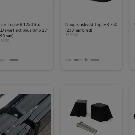
azer Triple-R 1250 Std
Neoprenskydd Triple-R 750
ED svart extraljusramp 23”
(238 mm bred)
159390
590 mm)
59730
lager
Inkommande