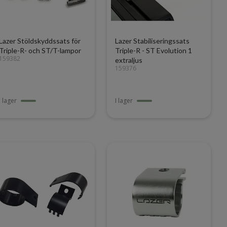
Lazer Stöldskyddssats för
Lazer Stabiliseringssats
Triple-R- och ST/T-lampor
Triple-R - ST Evolution 1
159382
extraljus
159376
I lager
I lager