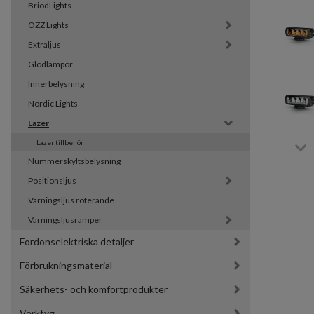
BriodLights
OZZ Lights
Extraljus
Glödlampor
Innerbelysning
Nordic Lights
Lazer
Lazer tillbehör
Nummerskyltsbelysning
Positionsljus
Varningsljus roterande
Varningsljusramper
Fordonselektriska detaljer
Förbrukningsmaterial
Säkerhets- och komfortprodukter
Verktyg