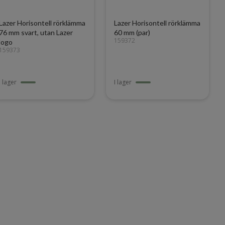
Lazer Horisontell rörklämma
Lazer Horisontell rörklämma
76 mm svart, utan Lazer
60 mm (par)
159372
logo
159373
I lager
I lager