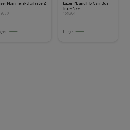
azer Nummerskyltsfäste 2
Lazer PL and HB Can-Bus
t
Interface
59370
159364
lager
I lager