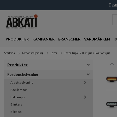
040
PRODUKTER
KAMPANJER
BRANSCHER
VARUMÄRKEN
K
Startsida
Fordonsbelysning
Lazer
Lazer Triple-R Blixtljus + Positionsljus
Produkter
Fordonsbelysning
Arbetsbelysning
Backlampor
Baklampor
Blinkers
Blixtljus