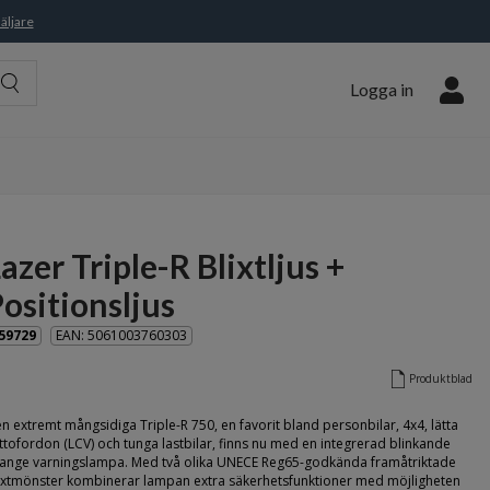
äljare
Logga in
azer Triple-R Blixtljus +
ositionsljus
59729
EAN: 5061003760303
Produktblad
n extremt mångsidiga Triple-R 750, en favorit bland personbilar, 4x4, lätta
ttofordon (LCV) och tunga lastbilar, finns nu med en integrerad blinkande
ange varningslampa. Med två olika UNECE Reg65-godkända framåtriktade
ixtmönster kombinerar lampan extra säkerhetsfunktioner med möjligheten