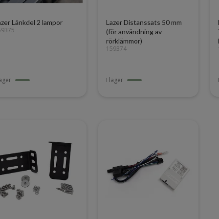
azer Länkdel 2 lampor
Lazer Distanssats 50 mm
59375
(för användning av
rörklämmor)
159374
lager
I lager