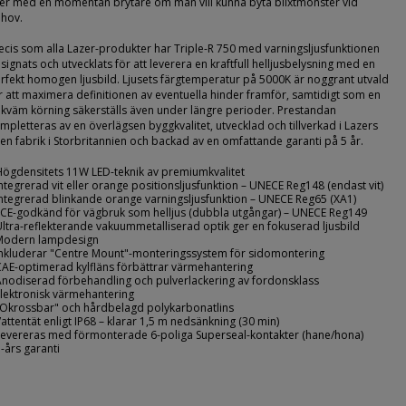
ler med en momentan brytare om man vill kunna byta blixtmönster vid
hov.
ecis som alla Lazer-produkter har Triple-R 750 med varningsljusfunktionen
signats och utvecklats för att leverera en kraftfull helljusbelysning med en
rfekt homogen ljusbild. Ljusets färgtemperatur på 5000K är noggrant utvald
r att maximera definitionen av eventuella hinder framför, samtidigt som en
kväm körning säkerställs även under längre perioder. Prestandan
mpletteras av en överlägsen byggkvalitet, utvecklad och tillverkad i Lazers
en fabrik i Storbritannien och backad av en omfattande garanti på 5 år.
Högdensitets 11W LED-teknik av premiumkvalitet
Integrerad vit eller orange positionsljusfunktion – UNECE Reg148 (endast vit)
Integrerad blinkande orange varningsljusfunktion – UNECE Reg65 (XA1)
ECE-godkänd för vägbruk som helljus (dubbla utgångar) – UNECE Reg149
Ultra-reflekterande vakuummetalliserad optik ger en fokuserad ljusbild
Modern lampdesign
Inkluderar "Centre Mount"-monteringssystem för sidomontering
CAE-optimerad kylfläns förbättrar värmehantering
Anodiserad förbehandling och pulverlackering av fordonsklass
Elektronisk värmehantering
"Okrossbar" och hårdbelagd polykarbonatlins
Vattentät enligt IP68 – klarar 1,5 m nedsänkning (30 min)
Levereras med förmonterade 6-poliga Superseal-kontakter (hane/hona)
5-års garanti