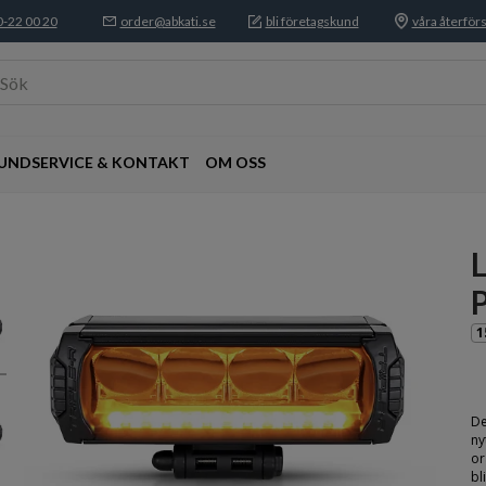
-22 00 20
order@abkati.se
bli företagskund
våra återförs
Sök
UNDSERVICE & KONTAKT
OM OSS
L
P
1
De
ny
or
bl