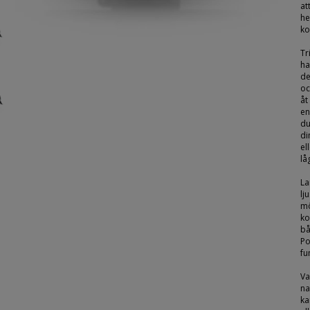
at
he
ko
Tr
ha
de
oc
åt
en
du
di
el
lå
La
lj
mö
ko
bå
Po
fu
Va
na
ka