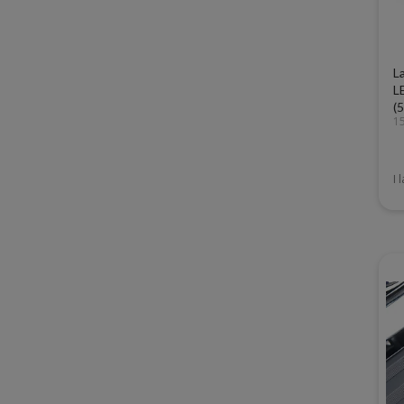
L
L
(
1
I 