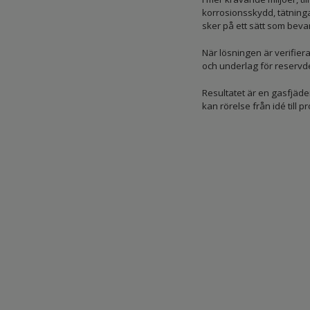
korrosionsskydd, tätninga
sker på ett sätt som bevar
När lösningen är verifier
och underlag för reservde
Resultatet är en gasfjäder
kan rörelse från idé till 