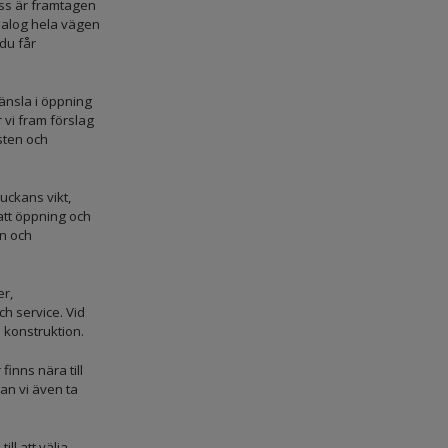
ess är framtagen
dialog hela vägen
 du får
änsla i öppning
 vi fram förslag
sten och
uckans vikt,
 att öppning och
rn och
er,
h service. Vid
 konstruktion.
inns nära till
kan vi även ta
ll att välja