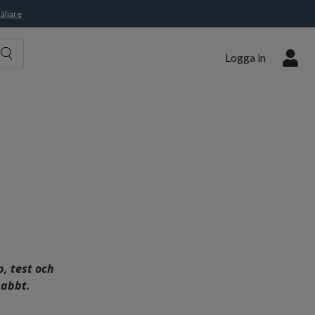
äljare
Logga in
p, test och
nabbt.