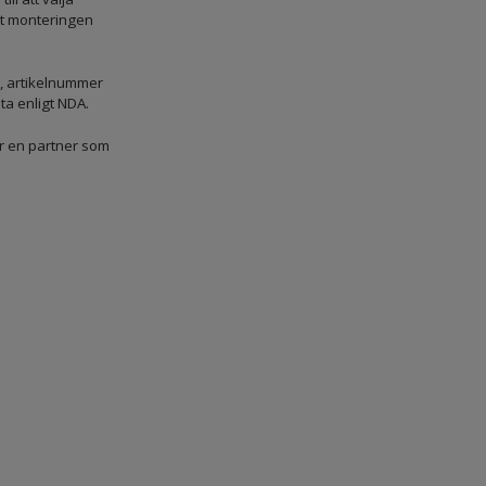
att monteringen
r, artikelnummer
ta enligt NDA.
får en partner som