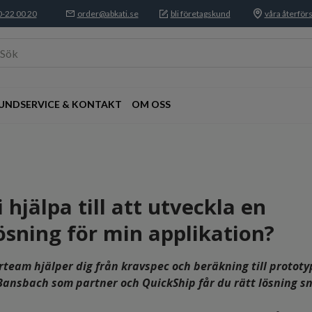
-22 00 20
order@abkati.se
bli företagskund
våra återförs
Sök
UNDSERVICE & KONTAKT
OM OSS
hjälpa till att utveckla en
ösning för min applikation?
rteam hjälper dig från kravspec och beräkning till prototy
Bansbach som partner och QuickShip får du rätt lösning s