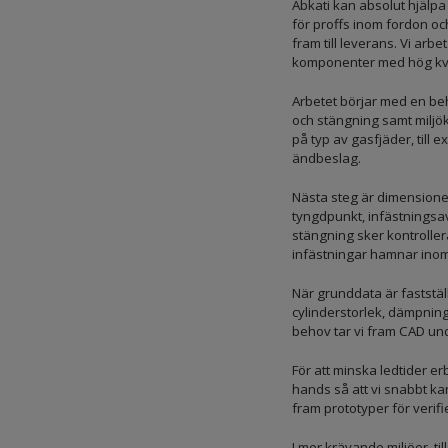
Abkati kan absolut hjälpa
för proffs inom fordon oc
fram till leverans. Vi arb
komponenter med hög kva
Arbetet börjar med en beh
och stängning samt miljökr
på typ av gasfjäder, till
ändbeslag.
Nästa steg är dimensioner
tyngdpunkt, infästningsav
stängning sker kontrollera
infästningar hamnar inom
När grunddata är faststä
cylinderstorlek, dämpning
behov tar vi fram CAD und
För att minska ledtider e
hands så att vi snabbt kan
fram prototyper för verifie
I mer krävande miljöer, til