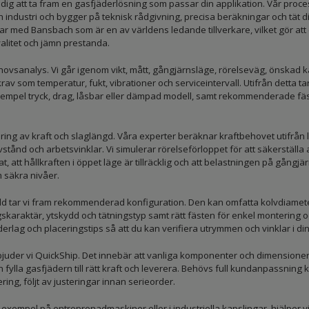
 dig att ta fram en gasfjäderlösning som passar din applikation. Vår proc
h industri och bygger på teknisk rådgivning, precisa beräkningar och tät 
etar med Bansbach som är en av världens ledande tillverkare, vilket gör att
litet och jämn prestanda.
ovsanalys. Vi går igenom vikt, mått, gångjärnsläge, rörelseväg, önskad k
av som temperatur, fukt, vibrationer och serviceintervall. Utifrån detta tar
 exempel tryck, drag, låsbar eller dämpad modell, samt rekommenderade fä
ing av kraft och slaglängd. Våra experter beräknar kraftbehovet utifrån l
stånd och arbetsvinklar. Vi simulerar rörelseförloppet för att säkerställa
t, att hållkraften i öppet läge är tillräcklig och att belastningen på gångjä
 säkra nivåer.
lld tar vi fram rekommenderad konfiguration. Den kan omfatta kolvdiamet
skaraktär, ytskydd och tätningstyp samt rätt fästen för enkel montering oc
erlag och placeringstips så att du kan verifiera utrymmen och vinklar i din
rbjuder vi QuickShip. Det innebär att vanliga komponenter och dimensioner f
 fylla gasfjädern till rätt kraft och leverera. Behövs full kundanpassning 
ring, följt av justeringar innan serieorder.
l exempel på entreprenadmaskiner eller i industriella kapslingar, hjälper vi ti