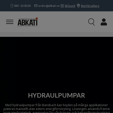
040 - 22 00 20
order@abkati.se
bli kund
återförsäljare
Produkter
Kampanjer
Branscher
Varumärken
Kundservice & Kontakt
Om oss
Öppettider:
Mån-tors:
8.15-16.30
Fre:
8.15-
16.00
HYDRAULPUMPAR
Med hydraulpumpar från Bansbach kan höjden på många applikationer
justeras manuellt utan extern energiförsörjning. Lösningen används främst
inom medicinteknik, exempelvis för vårdsängar och behandlingsutrustning