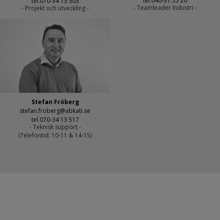
tel.040-31 55 20
tel.070-34 13 503
- Teamleader Industri -
- Projekt och utveckling -
Stefan Fröberg
stefan.froberg@abkati.se
tel.070-34 13 517
- Teknisk support -
(Telefontid: 10-11 & 14-15)