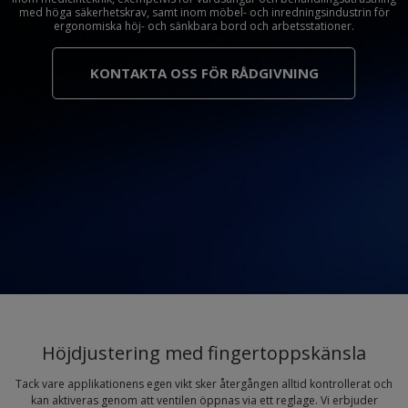
med höga säkerhetskrav, samt inom möbel- och inredningsindustrin för
ergonomiska höj- och sänkbara bord och arbetsstationer.
KONTAKTA OSS FÖR RÅDGIVNING
Höjdjustering med fingertoppskänsla
Tack vare applikationens egen vikt sker återgången alltid kontrollerat och
kan aktiveras genom att ventilen öppnas via ett reglage. Vi erbjuder