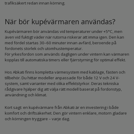
trafiksäkert redan innan körning.
När bör kupévärmaren användas?
Kupévärmaren bör användas vid temperaturer under +5°C, men
även vid fuktigt väder när rutorna riskerar att imma igen. Den kan
med fördel startas 30–60 minuter innan avfärd, beroende på
fordonets storlek och utomhustemperatur.
För yrkesfordon som används dagligen under vintern kan värmaren
kopplas till automatiska timers eller fjärrstyrning för optimal effekt.
Hos Abkati finns kompletta värmesystem med kablage, fästen och
tillbehör. Du hittar modeller anpassade för både 12 V och 24 V-
system, samt varianter med olika effektstyrkor. Deras tekniska
rådgivare hjälper dig att välja rätt modell baserat på fordonstyp,
användning och klimat.
Kort sagt: en kupévärmare från Abkati är en investering i både
komfort och driftsäkerhet. Den gör vintern enklare, motorn gladare
och körningen tryggare – varje dag.