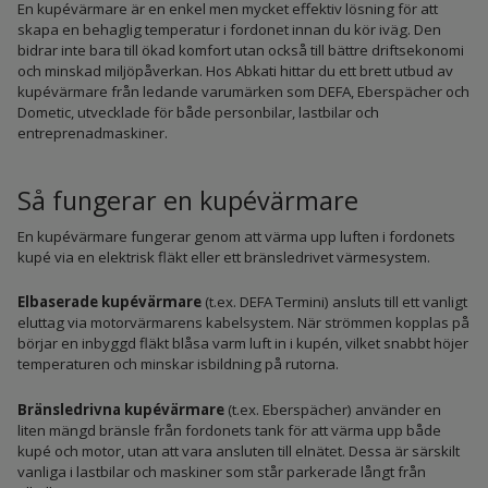
En kupévärmare är en enkel men mycket effektiv lösning för att
skapa en behaglig temperatur i fordonet innan du kör iväg. Den
bidrar inte bara till ökad komfort utan också till bättre driftsekonomi
och minskad miljöpåverkan. Hos Abkati hittar du ett brett utbud av
kupévärmare från ledande varumärken som DEFA, Eberspächer och
Dometic, utvecklade för både personbilar, lastbilar och
entreprenadmaskiner.
Så fungerar en kupévärmare
En kupévärmare fungerar genom att värma upp luften i fordonets
kupé via en elektrisk fläkt eller ett bränsledrivet värmesystem.
Elbaserade kupévärmare
(t.ex. DEFA Termini) ansluts till ett vanligt
eluttag via motorvärmarens kabelsystem. När strömmen kopplas på
börjar en inbyggd fläkt blåsa varm luft in i kupén, vilket snabbt höjer
temperaturen och minskar isbildning på rutorna.
Bränsledrivna kupévärmare
(t.ex. Eberspächer) använder en
liten mängd bränsle från fordonets tank för att värma upp både
kupé och motor, utan att vara ansluten till elnätet. Dessa är särskilt
vanliga i lastbilar och maskiner som står parkerade långt från