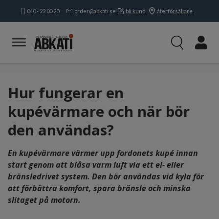
040 - 22 00 20
order@abkati.se
bli kund
återförsäljare
Produkter
Kampanjer
Branscher
Varumärken
Hur fungerar en
Kundservice & Kontakt
kupévärmare och när bör
Om oss
den användas?
Öppettider:
Mån-tors:
8.15-16.30
Fre:
8.15-
En kupévärmare värmer upp fordonets kupé innan
16.00
start genom att blåsa varm luft via ett el- eller
bränsledrivet system. Den bör användas vid kyla för
att förbättra komfort, spara bränsle och minska
slitaget på motorn.