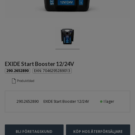
Dometic
Eberspächer
Mastervolt
Fick och handlampor
Kupévärmare
Matlådevärmare
Snökedjor
Stöldskydd
EXIDE Start Booster 12/24V
Cirkulationspumpar
290.2652890
EAN: 7046295289013
Spolpumpar
Produktblad
Tankningspumpar
TUDOR Batterier
I lager
290.2652890
EXIDE Start Booster 12/24V
Varningslyktor
Mobiltillbehör
Kaffemaskiner
Mikrovågsugnar
BLI FÖRETAGSKUND
KÖP HOS ÅTERFÖRSÄLJARE