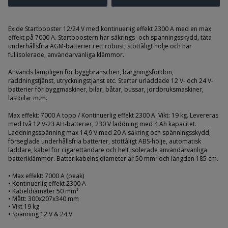
Verktyg
Gasfjädrar, lås och handtag
Exide Startbooster 12/24 V med kontinuerlig effekt 2300 A med en max
effekt på 7000 A. Startboostern har säkrings- och spänningsskydd, täta
Skärmar och karosseridetaljer
underhållsfria AGM-batterier i ett robust, stöttåligt hölje och har
fullisolerade, användarvänliga klämmor.
Lister och gummidetaljer
Används lämpligen för byggbranschen, bärgningsfordon,
Fordonsskyltar och backspeglar
räddningstjänst, utryckningstjänst etc. Startar urladdade 12 V- och 24 V-
batterier för byggmaskiner, bilar, båtar, bussar, jordbruksmaskiner,
Kopplingar
lastbilar m.m.
Kampanjer
Max effekt: 7000 A topp / Kontinuerlig effekt 2300 A. Vikt: 19 kg. Levereras
med två 12 V-23 AH-batterier, 230 V laddning med 4 Ah kapacitet.
Branscher
Laddningsspänning max 14,9 V med 20 A säkring och spänningsskydd,
förseglade underhållsfria batterier, stöttåligt ABS-hölje, automatisk
laddare, kabel för cigarettändare och helt isolerade användarvänliga
Varumärken
batteriklämmor. Batterikabelns diameter är 50 mm² och längden 185 cm.
Kundservice & Kontakt
• Max effekt: 7000 A (peak)
• Kontinuerlig effekt 2300 A
• Kabeldiameter 50 mm²
Om oss
• Mått: 300x207x340 mm
• Vikt 19 kg
• Spänning 12 V & 24 V
Öppettider: