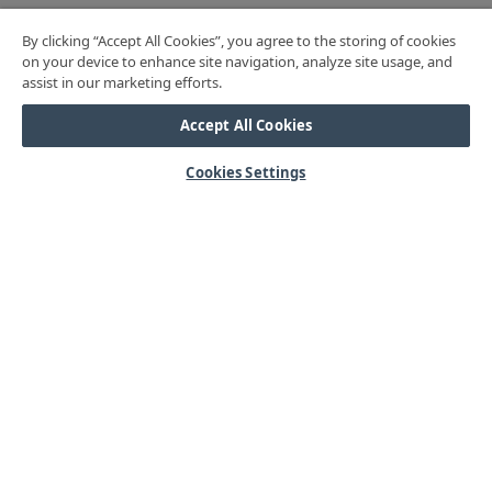
By clicking “Accept All Cookies”, you agree to the storing of cookies
on your device to enhance site navigation, analyze site usage, and
assist in our marketing efforts.
Accept All Cookies
Cookies Settings
HJÄLP
Mitt konto
Vanliga frågor
Kontakta oss
Årets mässor
OM OSS
Våra kärnvärden
Kundservice
Lager & logistik
Integritetspolicy