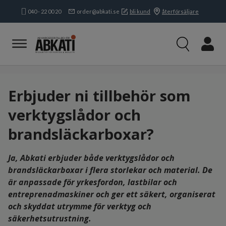
040 - 22 00 20
order@abkati.se
bli kund
återförsäljare
Produkter
Kampanjer
Branscher
Varumärken
Erbjuder ni tillbehör som
Kundservice & Kontakt
verktygslådor och
Om oss
brandsläckarboxar?
Öppettider:
Mån-tors:
8.15-16.30
Fre:
8.15-
Ja, Abkati erbjuder både verktygslådor och
16.00
brandsläckarboxar i flera storlekar och material. De
är anpassade för yrkesfordon, lastbilar och
entreprenadmaskiner och ger ett säkert, organiserat
och skyddat utrymme för verktyg och
säkerhetsutrustning.