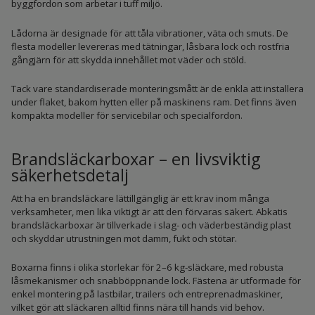
byggfordon som arbetar i tuff miljö.
Lådorna är designade för att tåla vibrationer, väta och smuts. De
flesta modeller levereras med tätningar, låsbara lock och rostfria
gångjärn för att skydda innehållet mot väder och stöld.
Tack vare standardiserade monteringsmått är de enkla att installera
under flaket, bakom hytten eller på maskinens ram. Det finns även
kompakta modeller för servicebilar och specialfordon.
Brandsläckarboxar – en livsviktig
säkerhetsdetalj
Att ha en brandsläckare lättillgänglig är ett krav inom många
verksamheter, men lika viktigt är att den förvaras säkert. Abkatis
brandsläckarboxar är tillverkade i slag- och väderbeständig plast
och skyddar utrustningen mot damm, fukt och stötar.
Boxarna finns i olika storlekar för 2–6 kg-släckare, med robusta
låsmekanismer och snabböppnande lock. Fästena är utformade för
enkel montering på lastbilar, trailers och entreprenadmaskiner,
vilket gör att släckaren alltid finns nära till hands vid behov.