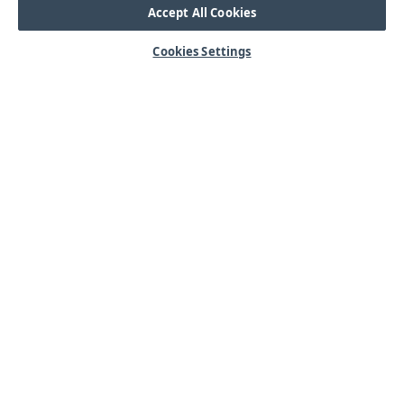
Accept All Cookies
Cookies Settings
HJÄLP
Mitt konto
Vanliga frågor
Kontakta oss
Årets mässor
OM OSS
Våra kärnvärden
Kundservice
Lager & logistik
Integritetspolicy
Nyheter & Press
SORTIMENT
Arbetsbelysning