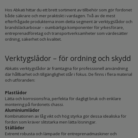
Hos Abkati hittar du ett brett sortiment av tillbehör som gör fordonet
både säkrare och mer praktiskt i vardagen. Två av de mest
efterfrågade produkterna inom detta segment är verktygslådor och
brandsläckarboxar – oumbärliga komponenter för yrkesförare,
entreprenadföretag och transportverksamheter som värdesätter
ordning, säkerhet och kvalitet.
Verktygslådor – för ordning och skydd
Abkatis verktygslådor är framtagna för professionell användning
där hållbarhet och tillgänglighet står i fokus. De finns i flera material
och utföranden:
Plastlådor
Lätta och korrosionsfria, perfekta för dagligt bruk och enklare
montering på fordonets chassi.
Aluminiumlådor
Kombinationen av låg vikt och hög styrka gör dessa idealiska för
fordon som kräver slitstarka men lätta lösningar.
Stållådor
Extremt robusta och lämpade för entreprenadmaskiner och