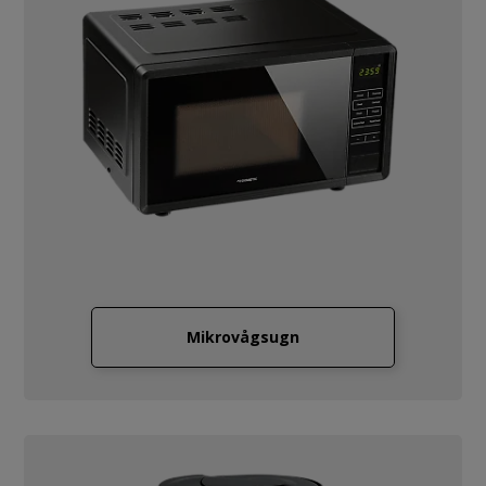
Mikrovågsugn