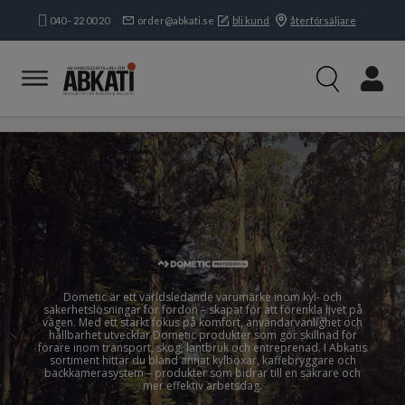
040 - 22 00 20
order@abkati.se
bli kund
återförsäljare
Produkter
Kampanjer
Branscher
Varumärken
Kundservice & Kontakt
Om oss
Öppettider:
Mån-tors:
8.15-16.30
Fre:
8.15-
16.00
Dometic är ett världsledande varumärke inom kyl- och
säkerhetslösningar för fordon – skapat för att förenkla livet på
vägen. Med ett starkt fokus på komfort, användarvänlighet och
hållbarhet utvecklar Dometic produkter som gör skillnad för
förare inom transport, skog, lantbruk och entreprenad. I Abkatis
sortiment hittar du bland annat kylboxar, kaffebryggare och
backkamerasystem – produkter som bidrar till en säkrare och
mer effektiv arbetsdag.