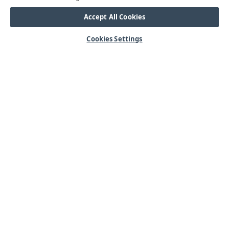
Accept All Cookies
Cookies Settings
HJÄLP
Mitt konto
Vanliga frågor
Kontakta oss
Årets mässor
OM OSS
Våra kärnvärden
Kundservice
Lager & logistik
Integritetspolicy
Nyheter & Press
SORTIMENT