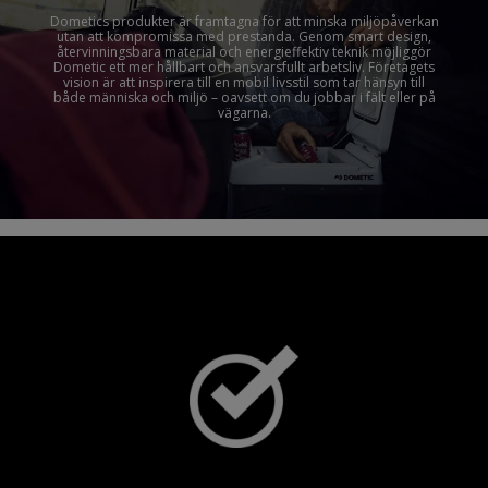
Dometics produkter är framtagna för att minska miljöpåverkan
utan att kompromissa med prestanda. Genom smart design,
återvinningsbara material och energieffektiv teknik möjliggör
Dometic ett mer hållbart och ansvarsfullt arbetsliv. Företagets
vision är att inspirera till en mobil livsstil som tar hänsyn till
både människa och miljö – oavsett om du jobbar i fält eller på
vägarna.