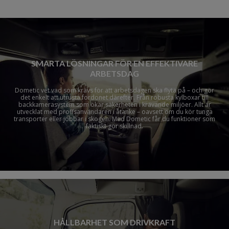
SMARTA LÖSNINGAR FÖR EN EFFEKTIVARE
ARBETSDAG
Dometic vet vad som krävs för att arbetsdagen ska flyta på – och gör
det enkelt att utrusta fordonet därefter. Från robusta kylboxar till
backkamerasystem som ökar säkerheten i krävande miljöer. Allt är
utvecklat med proffsanvändaren i åtanke – oavsett om du kör tunga
transporter eller jobbar i skogen. Med Dometic får du funktioner som
faktiskt gör skillnad.
HÅLLBARHET SOM DRIVKRAFT