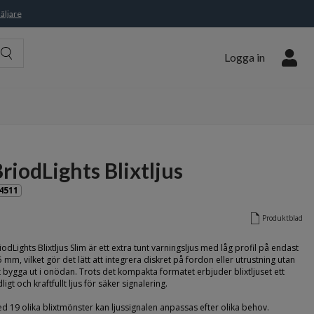
äljare
Logga in
riodLights Blixtljus
4511
Produktblad
iodLights Blixtljus Slim är ett extra tunt varningsljus med låg profil på endast
5 mm, vilket gör det lätt att integrera diskret på fordon eller utrustning utan
t bygga ut i onödan. Trots det kompakta formatet erbjuder blixtljuset ett
dligt och kraftfullt ljus för säker signalering.
d 19 olika blixtmönster kan ljussignalen anpassas efter olika behov.