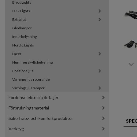
BriodLights
OZZ Lights
Extraljus
Glödlampor
Innerbelysning
Nordic Lights
Lazer
Nummerskyltsbelysning
Positionsljus
Varningsljus roterande
Varningsljusramper
Fordonselektriska detaljer
Förbrukningsmaterial
Säkerhets- och komfortprodukter
SPE
Verktyg