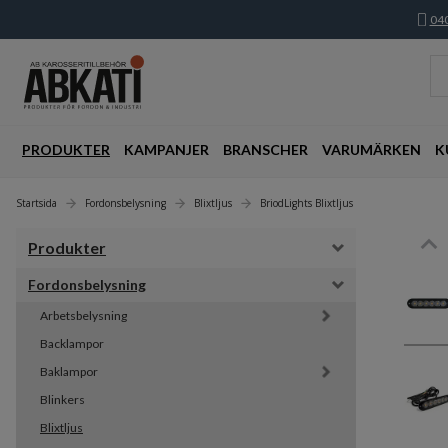
040
PRODUKTER
KAMPANJER
BRANSCHER
VARUMÄRKEN
K
Startsida
Fordonsbelysning
Blixtljus
BriodLights Blixtljus
Produkter
Fordonsbelysning
Arbetsbelysning
Backlampor
Baklampor
Blinkers
Blixtljus