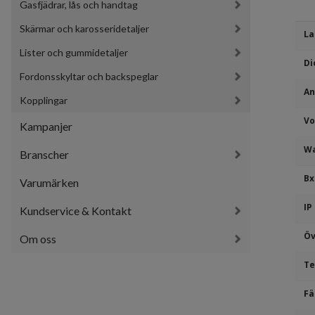
Gasfjädrar, lås och handtag
Skärmar och karosseridetaljer
La
Lister och gummidetaljer
Di
Fordonsskyltar och backspeglar
An
Kopplingar
Vo
Kampanjer
Wa
Branscher
Bx
Varumärken
IP
Kundservice & Kontakt
Öv
Om oss
Te
Fä