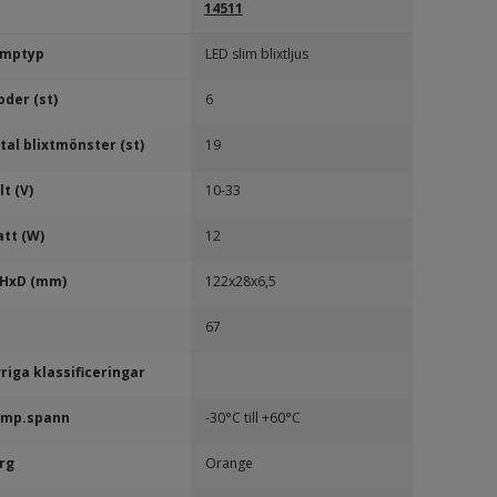
14511
mptyp
LED slim blixtljus
oder (st)
6
tal blixtmönster (st)
19
lt (V)
10-33
tt (W)
12
HxD (mm)
122x28x6,5
67
riga klassificeringar
mp.spann
-30°C till +60°C
rg
Orange