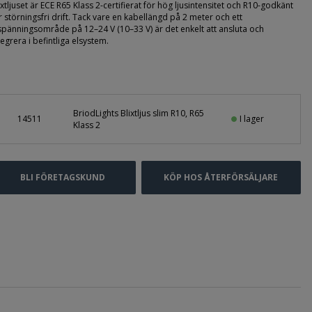
ixtljuset är ECE R65 Klass 2-certifierat för hög ljusintensitet och R10-godkänt
r störningsfri drift. Tack vare en kabellängd på 2 meter och ett
spänningsområde på 12–24 V (10–33 V) är det enkelt att ansluta och
tegrera i befintliga elsystem.
BriodLights Blixtljus slim R10, R65
I lager
14511
Klass 2
BLI FÖRETAGSKUND
KÖP HOS ÅTERFÖRSÄLJARE