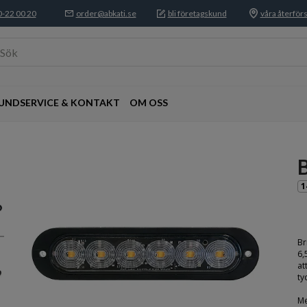
-22 00 20
order@abkati.se
bli företagskund
våra återförs
Sök
UNDSERVICE & KONTAKT
OM OSS
B
1
Br
6,
at
ty
Me