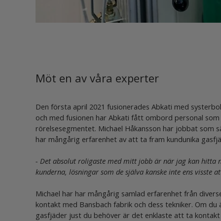
Möt en av våra experter
Den första april 2021 fusionerades Abkati med systerbol
och med fusionen har Abkati fått ombord personal som
rörelsesegmentet. Michael Håkansson har jobbat som s
har mångårig erfarenhet av att ta fram kundunika gasfjä
- Det absolut roligaste med mitt jobb är när jag kan hitta n
kunderna, lösningar som de själva kanske inte ens visste a
Michael har har mångårig samlad erfarenhet från diverse
kontakt med Bansbach fabrik och dess tekniker. Om du ä
gasfjäder just du behöver är det enklaste att ta kontak