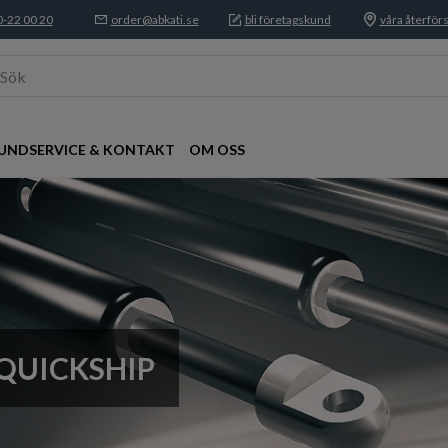
-22 00 20
order@abkati.se
bli företagskund
våra återförs
Sök
UNDSERVICE & KONTAKT
OM OSS
 QUICKSHIP