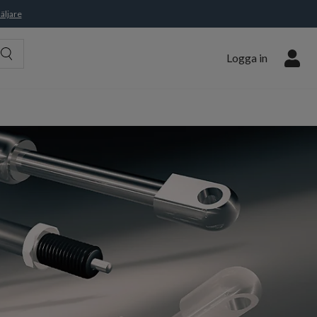
äljare
Logga in