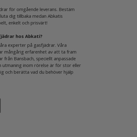
jädrar för omgående leverans. Bestäm
 luta dig tillbaka medan Abkatis
elt, enkelt och prisvärt!
sfjädrar hos Abkati?
åra experter på gasfjädrar. Våra
r mångårig erfarenhet av att ta fram
r från Bansbach, speciellt anpassade
n utmaning inom rörelse är för stor eller
 dig och berätta vad du behöver hjälp