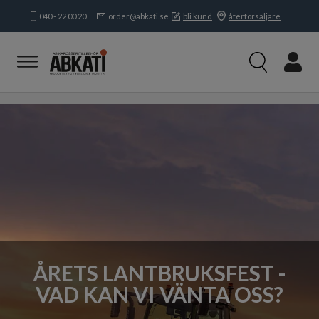
040 - 22 00 20
order@abkati.se
bli kund
återförsäljare
Produkter
Kampanjer
Branscher
Varumärken
Kundservice & Kontakt
Om oss
Öppettider:
Mån-tors:
8.15-16.30
Fre:
8.15-
16.00
ÅRETS LANTBRUKSFEST -
VAD KAN VI VÄNTA OSS?