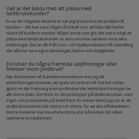
Vad är det bästa med att jobba med
lantbrukskunder?
En av de roligaste delarna är när jag lyckas lösa ett problem åt
kunden – det kan vara något så enkelt som att hitta rätt Parlok-
skärm till kundens maskin. Något annat som gör det extra roligt att
jobba med lantbrukskunder är dess enorma variation med olika
inriktningar. Det är allt ifrån svin- och mjölkproduktion till växtodling
där alla har sina egna utmaningar, behov och möjligheter.
Förutser du några framtida uppfinningar eller
finesser inom jordbruk?
När det kommer till framtida innovationer tror jag att
elektrifieringen kommer att spela en central roll. Det har redan
gjorts en del framsteg inom jordbruket där elektriska lösningar tar
allt större plats. Det finns en del prototyper på lantbrukssidan, men
inget som producerats på bred front. En annan trend jag ser är att
jordbruksmaskiner blir större och större, för att öka effektiviteten.
Större maskiner kan bearbeta större ytor på kortare tid, vilket
optimerar produktionen.