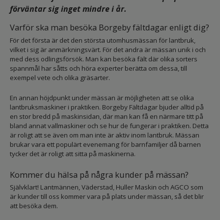
förväntar sig inget mindre i år.
Varför ska man besöka Borgeby fältdagar enligt dig?
För det första är det den största utomhusmässan för lantbruk,
vilket i sig är anmärkningsvärt. För det andra är mässan unik i och
med dess odlingsförsök. Man kan besöka fält där olika sorters
spannmål har såtts och höra experter berätta om dessa, till
exempel vete och olika gräsarter.
En annan höjdpunkt under mässan är möjligheten att se olika
lantbruksmaskiner i praktiken. Borgeby Fältdagar bjuder alltid på
en stor bredd på maskinsidan, där man kan få en närmare titt på
bland annat vallmaskiner och se hur de fungerar i praktiken. Detta
är roligt att se även om man inte är aktiv inom lantbruk. Mässan
brukar vara ett populärt evenemang för barnfamiljer då barnen
tycker det är roligt att sitta på maskinerna.
Kommer du hälsa på några kunder på mässan?
Självklart! Lantmännen, Väderstad, Huller Maskin och AGCO som
är kunder till oss kommer vara på plats under mässan, så det blir
att besöka dem.