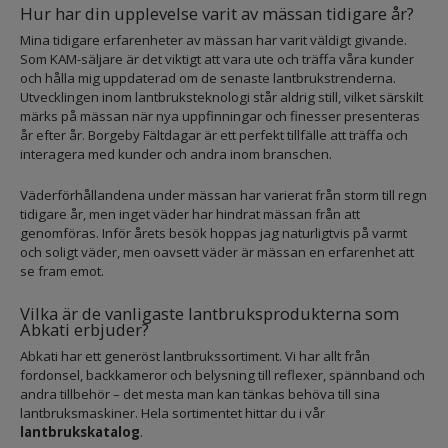
Hur har din upplevelse varit av mässan tidigare år?
Mina tidigare erfarenheter av mässan har varit väldigt givande.
Som KAM-säljare är det viktigt att vara ute och träffa våra kunder
och hålla mig uppdaterad om de senaste lantbrukstrenderna.
Utvecklingen inom lantbruksteknologi står aldrig still, vilket särskilt
märks på mässan när nya uppfinningar och finesser presenteras
år efter år. Borgeby Fältdagar är ett perfekt tillfälle att träffa och
interagera med kunder och andra inom branschen.
Väderförhållandena under mässan har varierat från storm till regn
tidigare år, men inget väder har hindrat mässan från att
genomföras. Inför årets besök hoppas jag naturligtvis på varmt
och soligt väder, men oavsett väder är mässan en erfarenhet att
se fram emot.
Vilka är de vanligaste lantbruksprodukterna som
Abkati erbjuder?
Abkati har ett generöst lantbrukssortiment. Vi har allt från
fordonsel, backkameror och belysning till reflexer, spännband och
andra tillbehör – det mesta man kan tänkas behöva till sina
lantbruksmaskiner. Hela sortimentet hittar du i vår
lantbrukskatalog
.