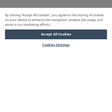
By clicking “Accept All Cookies”, you agree to the storing of cookies
on your device to enhance site navigation, analyze site usage, and
assist in our marketing efforts.
Accept All Cookies
Cookies Settings
HJÄLP
Mitt konto
Vanliga frågor
Kontakta oss
Årets mässor
OM OSS
Våra kärnvärden
Kundservice
Lager & logistik