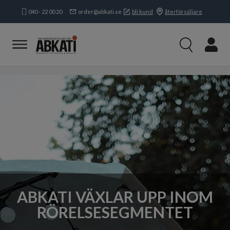
040 - 22 00 20
order@abkati.se
bli kund
återförsäljare
Produkter
Kampanjer
Branscher
Varumärken
Kundservice & Kontakt
Om oss
Öppettider:
Mån-tors:
8.15-16.30
Fre:
8.15-
16.00
ABKATI VÄXLAR UPP INOM
RÖRELSESEGMENTET