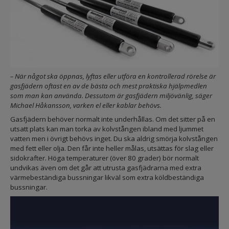
– När något ska öppnas, lyftas eller utföra en kontrollerad rörelse är
gasfjädern oftast en av de bästa och mest praktiska hjälpmedlen
som man kan använda. Dessutom är gasfjädern miljövänlig, säger
Michael Håkansson, varken el eller kablar behövs.
Gasfjädern behöver normalt inte underhållas. Om det sitter på en
utsatt plats kan man torka av kolvstången ibland med ljummet
vatten men i övrigt behövs inget. Du ska aldrig smörja kolvstången
med fett eller olja. Den får inte heller målas, utsättas för slag eller
sidokrafter. Höga temperaturer (över 80 grader) bör normalt
undvikas även om det går att utrusta gasfjädrarna med extra
värmebeständiga bussningar likväl som extra köldbeständiga
bussningar.