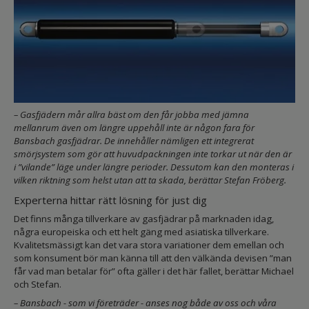
– Gasfjädern mår allra bäst om den får jobba med jämna
mellanrum även om längre uppehåll inte är någon fara för
Bansbach gasfjädrar. De innehåller nämligen ett integrerat
smörjsystem som gör att huvudpackningen inte torkar ut när den är
i ”vilande” läge under längre perioder. Dessutom kan den monteras i
vilken riktning som helst utan att ta skada, berättar Stefan Fröberg.
Experterna hittar rätt lösning för just dig
Det finns många tillverkare av gasfjädrar på marknaden idag,
några europeiska och ett helt gäng med asiatiska tillverkare.
Kvalitetsmässigt kan det vara stora variationer dem emellan och
som konsument bör man känna till att den välkända devisen ”man
får vad man betalar för” ofta gäller i det här fallet, berättar Michael
och Stefan.
– Bansbach - som vi företräder - anses nog både av oss och våra