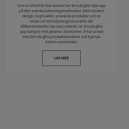
Som en blixt från klar himmel har BriodLights dykt upp
på den svenska belysningsmarknaden. Med modern
design, hög kvalitet, prisvärda produkter och en
vision om ett belysningsvarumärke där
hållbarhetstänket ska vara centralt, tar BriodLights
upp kampen mot jättarna i branschen. Vi har pratat
med BriodLights produktutvecklare och hjärnan
bakom varumärket.
LÄS MER