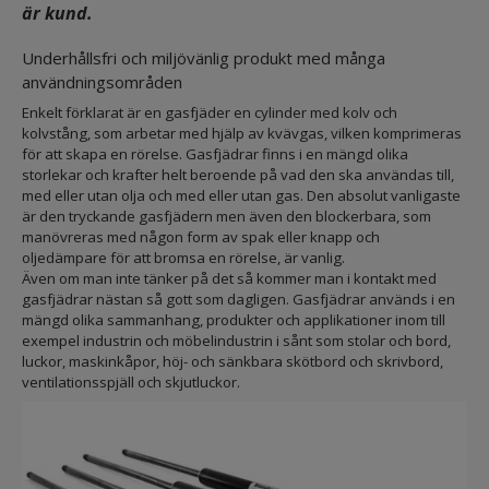
är kund.
Underhållsfri och miljövänlig produkt med många
användningsområden
Enkelt förklarat är en gasfjäder en cylinder med kolv och
kolvstång, som arbetar med hjälp av kvävgas, vilken komprimeras
för att skapa en rörelse. Gasfjädrar finns i en mängd olika
storlekar och krafter helt beroende på vad den ska användas till,
med eller utan olja och med eller utan gas. Den absolut vanligaste
är den tryckande gasfjädern men även den blockerbara, som
manövreras med någon form av spak eller knapp och
oljedämpare för att bromsa en rörelse, är vanlig.
Även om man inte tänker på det så kommer man i kontakt med
gasfjädrar nästan så gott som dagligen. Gasfjädrar används i en
mängd olika sammanhang, produkter och applikationer inom till
exempel industrin och möbelindustrin i sånt som stolar och bord,
luckor, maskinkåpor, höj- och sänkbara skötbord och skrivbord,
ventilationsspjäll och skjutluckor.