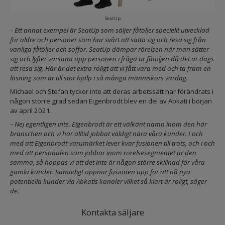
SeatUp
– Ett annat exempel är SeatUp som säljer fåtöljer speciellt utvecklad
för äldre och personer som har svårt att sätta sig och resa sig från
vanliga fåtöljer och soffor. SeatUp dämpar rörelsen när man sätter
sig och lyfter varsamt upp personen i fråga ur fåtöljen då det är dags
att resa sig. Här är det extra roligt att vi fått vara med och ta fram en
lösning som är till stor hjälp i så många människors vardag.
Michael och Stefan tycker inte att deras arbetssätt har förändrats i
någon större grad sedan Eigenbrodt blev en del av Abkati i början
av april 2021.
– Nej egentligen inte. Eigenbrodt är ett välkänt namn inom den här
branschen och vi har alltid jobbat väldigt nära våra kunder. I och
med att Eigenbrodt-varumärket lever kvar fusionen till trots, och i och
med att personalen som jobbar inom rörelsesegmentet är den
samma, så hoppas vi att det inte är någon större skillnad för våra
gamla kunder. Samtidigt öppnar fusionen upp för att nå nya
potentiella kunder via Abkatis kanaler vilket så klart är roligt, säger
de.
Kontakta säljare