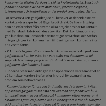
konkurrenter tillhöra det översta skiktet kvalitetsmässigt. Bansbach
jobbar enbart med de bästa materialen, ytbehandlingarna,
toleranserna och kontrollerna under produktionen, säger Stefan.
För att veta vilken gasfjäder just du behöver är det enklaste att
kontakta våra experter på Eigenbrodt direkt. De har mångårig
samlad erfarenhet från diverse olika projekt och har tät kontakt
med Bansbach fabrik och dess tekniker. Det i kombination med
god kunskap om Bansbach sortiment gör att Michael och Stefan
många gånger kan komma fram till lösningar som kunderna inte
ens visste fanns.
– Vi kan inte begära att våra kunder ska sätta sig in i vilka funktioner
gasfjädrarna kan ha, vilket kan vara svårt och dessutom tar tid,
säger Michael. -Varje projekt är oftast unikt i sig och där anpassar vi
gasfjädern efter kundens behov.
Kunderna hittar man antingen med uppsökande verksamhet eller
så kontaktar kunden Stefan eller Michael för att man har ett
problem som behöver lösas.
– Kunden förklarar för oss vad ändamålet med rörelsen är, i vilken
applikation gasfjädern ska sitta och vad man har för önskemål. Vi
tar uppgifterna med oss tillbaka på kammaren, oftast resonerar vi
tillsammans fram en funktion och en lösning som vi tror på. Därefter
skickas oftast en ritning/underlag på förslaget som kunden kan titta