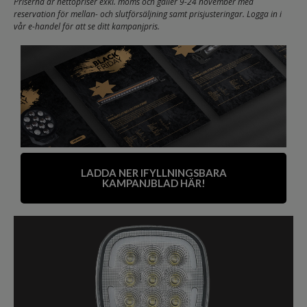
Priserna är nettopriser exkl. moms och gäller 9-24 november med
reservation för mellan- och slutförsäljning samt prisjusteringar. Logga in i
vår e-handel för att se ditt kampanjpris.
LADDA NER IFYLLNINGSBARA
KAMPANJBLAD HÄR!