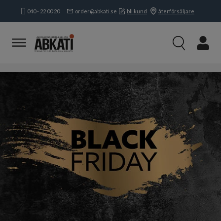
040 - 22 00 20
order@abkati.se
bli kund
återförsäljare
Produkter
Kampanjer
Branscher
Varumärken
Kundservice & Kontakt
Om oss
Öppettider:
Mån-tors:
8.15-16.30
Fre:
8.15-
16.00