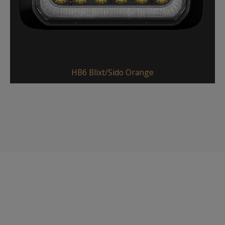
HB6 Blixt/Sido Orange