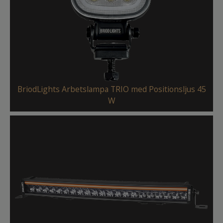
BriodLights Arbetslampa TRIO med Positionsljus 45
W